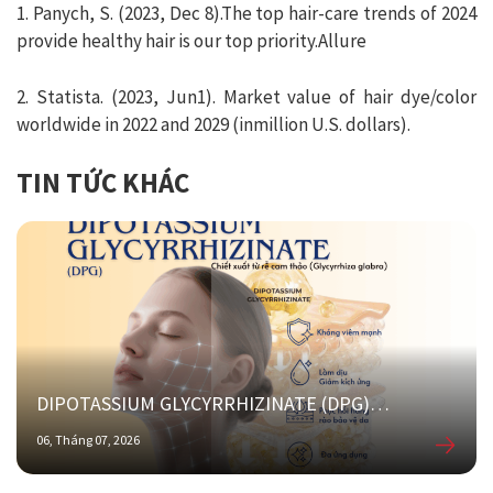
1. Panych, S. (2023, Dec 8).The top hair-care trends of 2024
provide healthy hair is our top priority.Allure
2. Statista. (2023, Jun1). Market value of hair dye/color
worldwide in 2022 and 2029 (inmillion U.S. dollars).
TIN TỨC KHÁC
THIOCARE H104 99%
g các
Hoạt chất tẩy lông hiệu quả cao – dịu nhẹ – ổn
15, Tháng 05, 2026
– mùi thấp