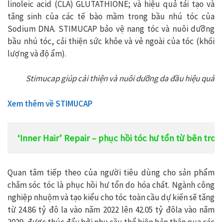
linoleic acid (CLA) GLUTATHIONE; và hiệu quả tái tạo và
tăng sinh của các tế bào mầm trong bầu nhú tóc của
Sodium DNA. STIMUCAP bảo vệ nang tóc và nuôi dưỡng
bầu nhú tóc, cải thiện sức khỏe và vẻ ngoài của tóc (khối
lượng và độ ẩm).
Stimucap giúp cải thiện và nuôi dưỡng da đầu hiệu quả
Xem thêm về STIMUCAP
‘Inner Hair’ Repair – phục hồi tóc hư tổn từ bên tron
Quan tâm tiếp theo của người tiêu dùng cho sản phẩm
chăm sóc tóc là phục hồi hư tổn do hóa chất. Ngành công
nghiệp nhuộm và tạo kiểu cho tóc toàn cầu dự kiến sẽ tăng
từ 24.86 tỷ đô la vào năm 2022 lên 42.05 tỷ đôla vào năm
2029, được thúc đẩy bởi nhu cầu thể hiện bản thân qua các