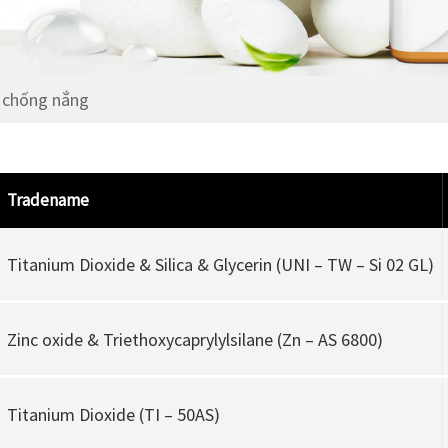
Chất Bảo Quản
 chống nắng
Tradename
Titanium Dioxide & Silica & Glycerin (UNI – TW – Si 02 GL)
Zinc oxide & Triethoxycaprylylsilane (Zn – AS 6800)
Titanium Dioxide (TI – 50AS)