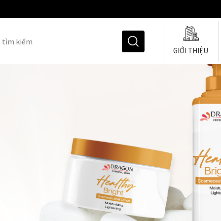
GIỚI THIỆU
Hoạt Chất Làm Duỗi & U
Chất Nhũ Hóa
Chất Tạo Đặc
Chất Giữ Ẩm Cho Tóc