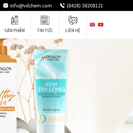
info@vdchem.com
(8428) 38208121
SẢN PHẨM
TIN TỨC
LIÊN HỆ
ốn Tóc
Chất Làm Mềm Tóc
Chất Tẩy Rửa
Silicones Dùng Cho Tóc
Chất Tạo Nền