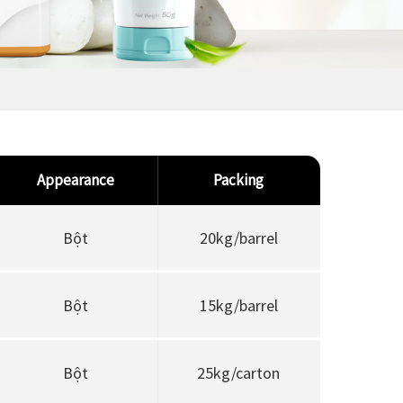
Các Hoạt Chất Đặc Trưng Cho Tóc
Appearance
Packing
Bột
20kg/barrel
Bột
15kg/barrel
Bột
25kg/carton