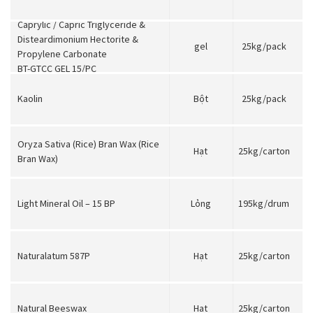
Caprylic / Capric Triglyceride &
Disteardimonium Hectorite &
gel
25kg/pack
Propylene Carbonate
BT-GTCC GEL 15/PC
Kaolin
Bột
25kg/pack
Oryza Sativa (Rice) Bran Wax (Rice
Hạt
25kg/carton
Bran Wax)
Light Mineral Oil – 15 BP
Lỏng
195kg/drum
Naturalatum 587P
Hạt
25kg/carton
Natural Beeswax
Hạt
25kg/carton