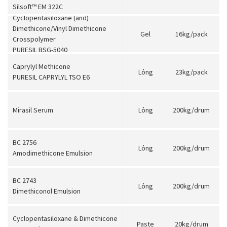
Silsoft™ EM 322C
Cyclopentasiloxane (and)
Dimethicone/Vinyl Dimethicone
Gel
16kg/pack
Crosspolymer
PURESIL BSG-5040
Caprylyl Methicone
Lỏng
23kg/pack
PURESIL CAPRYLYL TSO E6
Mirasil Serum
Lỏng
200kg/drum
BC 2756
Lỏng
200kg/drum
Amodimethicone Emulsion
BC 2743
Lỏng
200kg/drum
Dimethiconol Emulsion
Cyclopentasiloxane & Dimethicone
Paste
20kg/drum