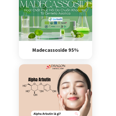
Các Hoạt Chất Đặc Trưng Cho Tóc
Madecassoside 95%