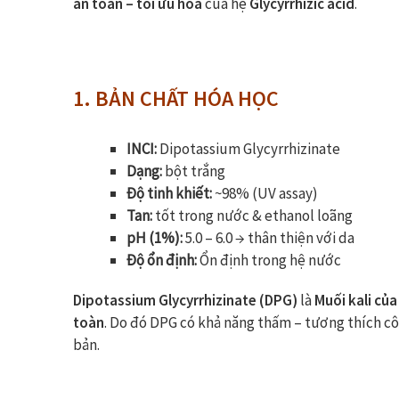
an toàn – tối ưu hóa
của hệ
Glycyrrhizic acid
.
1. BẢN CHẤT HÓA HỌC
INCI:
Dipotassium Glycyrrhizinate
Dạng:
bột trắng
Độ tinh khiết:
~98% (UV assay)
Tan:
tốt trong nước & ethanol loãng
pH (1%):
5.0 – 6.0 → thân thiện với da
Độ ổn định:
Ổn định trong hệ nước
Dipotassium Glycyrrhizinate (DPG)
là
Muối kali của
toàn
. Do đó DPG có khả năng thấm – tương thích cô
bản.