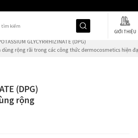
GIỚI THIỆU
POTASSIUM GLYCYRRHIZINATE (DPG)
n dùng rộng rãi trong các công thức dermocosmetics hiện đạ
Hoạt Chất Làm Duỗi & U
ATE (DPG)
Chất Nhũ Hóa
dùng rộng
Chất Tạo Đặc
Chất Giữ Ẩm Cho Tóc