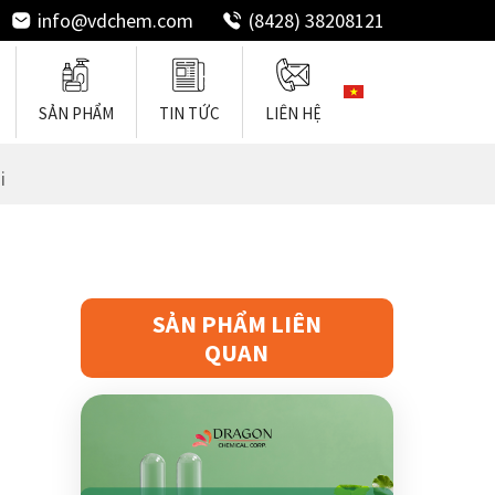
info@vdchem.com
(8428) 38208121
SẢN PHẨM
TIN TỨC
LIÊN HỆ
i
ốn Tóc
Chất Làm Mềm Tóc
SẢN PHẨM LIÊN
Chất Tẩy Rửa
QUAN
Silicones Dùng Cho Tóc
Chất Tạo Nền