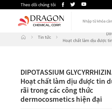
Theo dõi chúng tôi
Skip
to
content
DI
Tin tức
Hoạt chất làm dịu được ti
CHĂM SÓC TÓC
DIPOTASSIUM GLYCYRRHIZIN
Hoạt chất làm dịu được tin 
rãi trong các công thức
dermocosmetics hiện đại
CHĂM SÓC DA