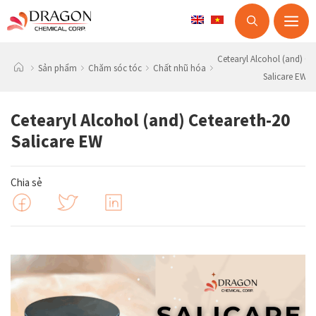
M
Skip
Cetearyl Alcohol (and) Ce
to
Sản phẩm
Chăm sóc tóc
Chất nhũ hóa
Salicare EW
content
Cetearyl Alcohol (and) Ceteareth-20
Salicare EW
Chia sẻ