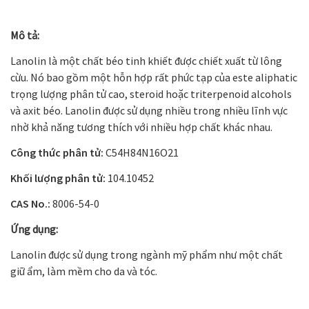
Mô tả:
Lanolin là một chất béo tinh khiết được chiết xuất từ lông
cừu. Nó bao gồm một hỗn hợp rất phức tạp của este aliphatic
trọng lượng phân tử cao, steroid hoặc triterpenoid alcohols
và axit béo. Lanolin được sử dụng nhiều trong nhiều lĩnh vực
nhờ khả năng tương thích với nhiều hợp chất khác nhau.
Công thức phân tử:
C
54
H
84
N
16
O
21
Khối lượng phân tử:
104.10452
CAS No.:
8006-54-0
Ứng dụng:
Lanolin được sử dụng trong ngành mỹ phẩm như một chất
giữ ẩm, làm mềm cho da và tóc.