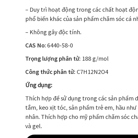
– Duy trì hoạt động trong các chất hoạt đ
phổ biến khác của sản phẩm chăm sóc cá n
– Không gây độc tính.
CAS No
: 6440-58-0
Trọng lượng phân tử:
188 g/mol
Công thức phân tử:
C
7
H
12
N
2
O
4
Ứng dụng:
Thích hợp để sử dụng trong các sản phẩm dầ
tắm, keo xịt tóc, sản phẩm trẻ em, hầu như
nhân. Thích hợp cho mỹ phẩm chăm sóc ch
và gel.