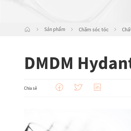
CHĂM SÓC NHÀ CỬA
Sản phẩm
Chăm sóc tóc
Chấ
HƯƠNG LIỆU
DMDM Hydant
Chia sẻ