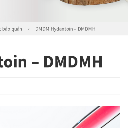
Chất Bảo Quản
t bảo quản
DMDM Hydantoin – DMDMH
oin – DMDMH