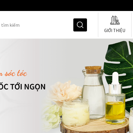
GIỚI THIỆU
Hoạt Chất Làm Duỗi & U
Chất Nhũ Hóa
Chất Tạo Đặc
Chất Giữ Ẩm Cho Tóc