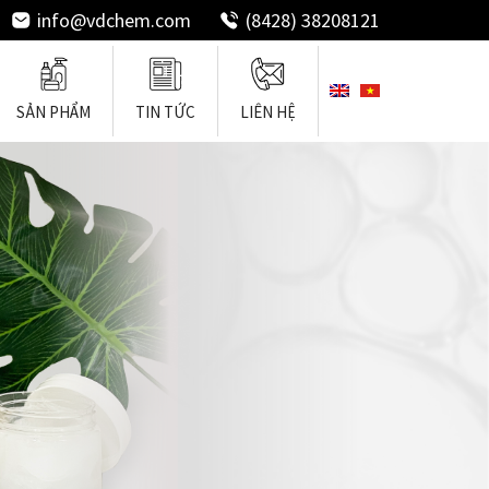
info@vdchem.com
(8428) 38208121
SẢN PHẨM
TIN TỨC
LIÊN HỆ
ốn Tóc
Chất Làm Mềm Tóc
Chất Tẩy Rửa
Silicones Dùng Cho Tóc
Chất Tạo Nền