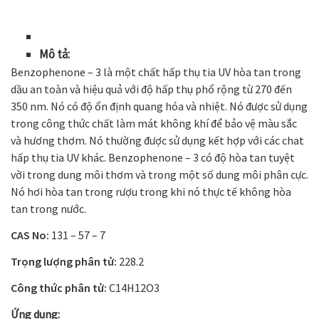
Mô tả:
Benzophenone – 3 là một chất hấp thụ tia UV hòa tan trong
dầu an toàn và hiệu quả với độ hấp thụ phổ rộng từ 270 đến
350 nm. Nó có độ ổn định quang hóa và nhiệt. Nó được sử dụng
trong công thức chất làm mát không khí để bảo vệ màu sắc
và hương thơm. Nó thường được sử dụng kết hợp với các chat
hấp thụ tia UV khác. Benzophenone – 3 có độ hòa tan tuyệt
vời trong dung môi thơm và trong một số dung môi phân cực.
Nó hơi hòa tan trong rượu trong khi nó thực tế không hòa
tan trong nước.
CAS No:
131 – 57 – 7
Trọng lượng phân tử:
228.2
Công thức phân tử:
C
14
H
12
O
3
Ứng dụng: